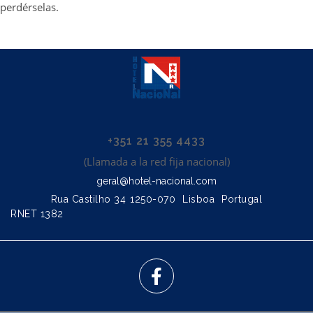
perdérselas.
+351 21 355 4433
(Llamada a la red fija nacional)
geral@hotel-nacional.com
Rua Castilho 34
1250-070
Lisboa
Portugal
RNET 1382